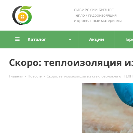
СИБИРСКИЙ БИЗНЕС
Тепло / гидроизоляция
и кровельные материалы
Каталог
Акции
Бр
Скоро: теплоизоляция 
Главная
-
Новости
-
Скоро: теплоизоляция из стекловолокна от ТЕ