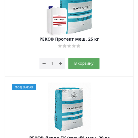
РЕКС® Протект меш. 25 кг
В корзину
ПОД ЗАКАЗ
РЕКС® Декор БК (серый) меш. 20 кг