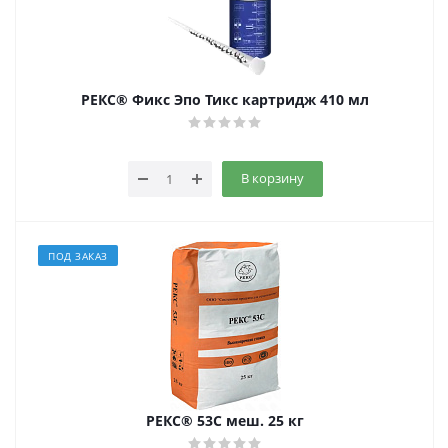
РЕКС® Фикс Эпо Тикс картридж 410 мл
В корзину
ПОД ЗАКАЗ
РЕКС® 53С меш. 25 кг