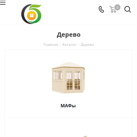
0
Дерево
Главная
-
Каталог
-
Дерево
МАФы