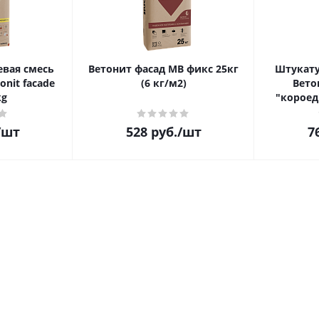
вая смесь
Ветонит фасад МВ фикс 25кг
Штукату
onit facade
(6 кг/м2)
Вето
kg
"короед"
/шт
528
руб.
/шт
7