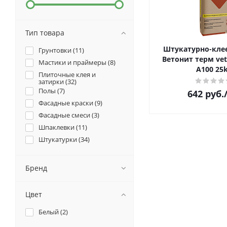
Тип товара
Штукатурно-клее
Грунтовки (
11
)
Ветонит терм vet
Мастики и праймеры (
8
)
А100 25
Плиточные клея и
затирки (
32
)
Полы (
7
)
642
руб.
Фасадные краски (
9
)
Фасадные смеси (
3
)
Шпаклевки (
11
)
Штукатурки (
34
)
Бренд
Цвет
Белый (
2
)