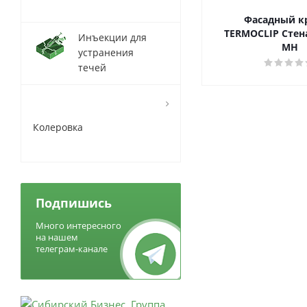
Фасадный к
TERMOCLIP Стен
Инъекции для
MH
устранения
течей
Колеровка
Подпишись
Много интересного
на нашем
телеграм-канале