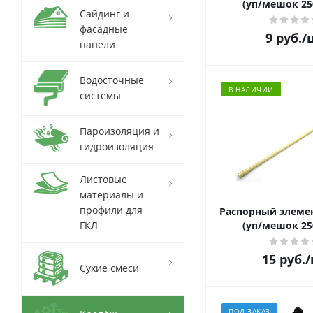
(уп/мешок 25
Сайдинг и
фасадные
9
руб.
/
панели
Водосточные
В НАЛИЧИИ
системы
Пароизоляция и
гидроизоляция
Листовые
материалы и
профили для
Распорный элемен
ГКЛ
(уп/мешок 25
15
руб.
/
Сухие смеси
ПОД ЗАКАЗ