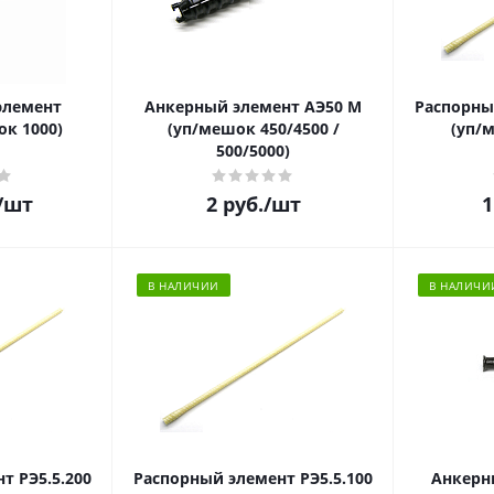
элемент
Анкерный элемент АЭ50 М
Распорны
ок 1000)
(уп/мешок 450/4500 /
(уп/
500/5000)
/шт
2
руб.
/шт
1
В НАЛИЧИИ
В НАЛИЧИ
т РЭ5.5.200
Распорный элемент РЭ5.5.100
Анкерн