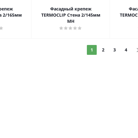
репеж
Фасадный крепеж
Фас
а 2/165мм
TERMOCLIP Стена 2/145мм
TERMOCL
MH
1
2
3
4