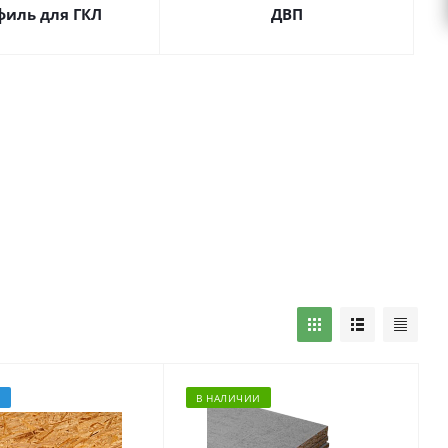
филь для ГКЛ
ДВП
З
В НАЛИЧИИ