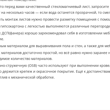
что перед вами качественный стекломагниевый лист, запросите 
у на несколько часов — если вода останется прозрачной, то сме
ать монтаж листов нужно провести разметку помещения с помощь
гипсокартона с легкостью выполняются различные перегородк
к ДСП(фанера) хорошо зарекомендовал себя в изготовлении мебе
ие.
ым материалом для выравнивания пола и стен, а также для меб
 материалов достаточно простой, но всё равно нужно заранее 
димое количество материалов.
но-стружечную (ОSB) часто используют при выполнении кровел
о держится крепеж и окрасочное покрытие. Ещё к достоинствам
тлив к механической обработке.