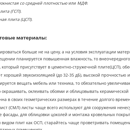
окнистая со средней плотностью
или
МДФ.
ита (ГСП).
ая плита (ЦСП).
товые материалы:
ироваться больше не на цену, а на условия эксплуатации мате
мещении планируется повышенная влажность, то внеочередного 
, который присутствует в цементно-стружечной плите(ЦСП), о
т хорошей звукоизоляцией (до 32-35 дБ), высокой прочностью и
ируется вещать мебель или техника, то обязательно увеличивае
 окрашивать, оклеивать обоями и облицовывать керамической 
на в своих геометрических размерах в течение долгого времен
ист (СМЛ) листы чаще всего используют для сооружения ненес
 фасады, для облицовки цоколей и монтажа кровельных покры
м видом плит как ОСП, старайтесь чаще проветривать помещени
влажных помещениях.