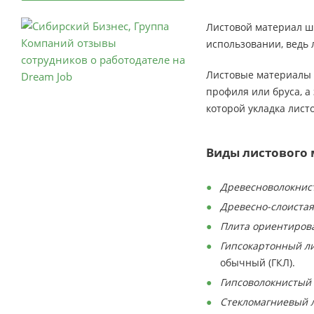
Листовой материал ши
использовании, ведь 
Листовые материалы п
профиля или бруса, а
которой укладка лист
Виды листового 
Древесноволокнист
Древесно-слоиста
Плита ориентирова
Гипсокартонный лис
обычный (ГКЛ).
Гипсоволокнистый л
Стекломагниевый л