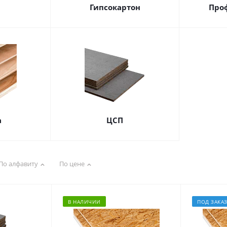
Гипсокартон
Про
а
ЦСП
По алфавиту
По цене
В НАЛИЧИИ
ПОД ЗАКА