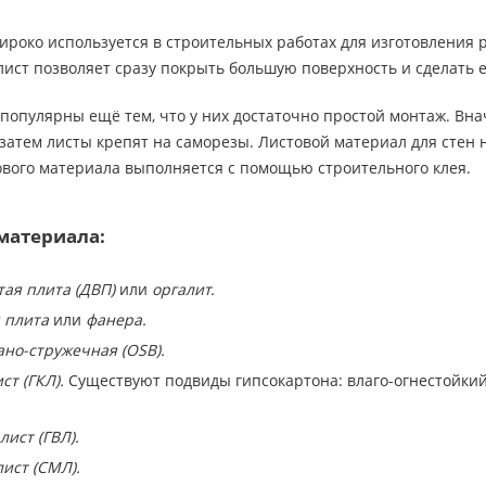
роко используется в строительных работах для изготовления 
лист позволяет сразу покрыть большую поверхность и сделать 
опулярны ещё тем, что у них достаточно простой монтаж. Вна
 затем листы крепят на саморезы. Листовой материал для стен н
ового материала выполняется с помощью строительного клея.
материала:
ая плита (ДВП)
или
оргалит.
я плита
или
фанера.
но-стружечная (ОSB).
т (ГКЛ).
Существуют подвиды гипсокартона: влаго-огнестойкий (
ист (ГВЛ).
ист (СМЛ).