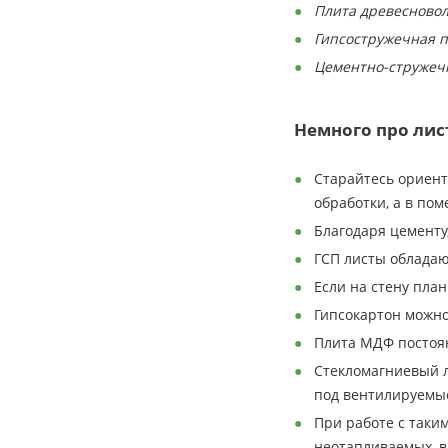
Плита древесновол
Гипсостружечная пл
Цементно-стружечн
Немного про лис
Старайтесь ориент
обработки, а в по
Благодаря цементу
ГСП листы обладаю
Если на стену план
Гипсокартон можно
Плита МДФ постоян
Стекломагниевый л
под вентилируемые
При работе с таки
неотапливаемых, 