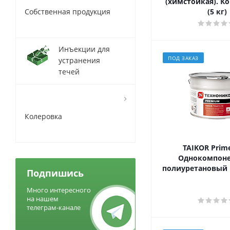
(химстойкая). К
Собственная продукция
(5 кг)
Инъекции для
ПОД ЗАКАЗ
устранения
течей
Колеровка
TAIKOR Prime
Однокомпон
полиуретановый г
Подпишись
Много интересного
на нашем
телеграм-канале