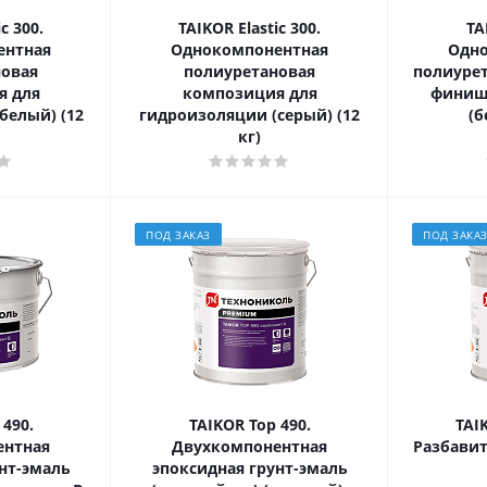
c 300.
TAIKOR Elastic 300.
TA
ентная
Однокомпонентная
Одн
новая
полиуретановая
полиурет
я для
композиция для
финиш
белый) (12
гидроизоляции (серый) (12
(б
кг)
ПОД ЗАКАЗ
ПОД ЗАКА
 490.
TAIKOR Top 490.
TAIK
ентная
Двухкомпонентная
Разбавит
нт-эмаль
эпоксидная грунт-эмаль