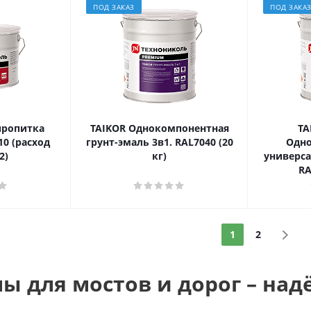
ПОД ЗАКАЗ
ПОД ЗАКА
пропитка
TAIKOR Однокомпонентная
TA
10 (расход
грунт-эмаль 3в1. RAL7040 (20
Одн
2)
кг)
универса
RA
1
2
ы для мостов и дорог – над