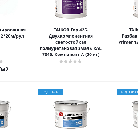
лированная
TAIKOR Top 425.
TAIK
PLANTER standart 2*20м/рул
Двухкомпонентная
Разбав
светостойкая
Primer 1
полиуретановая эмаль RAL
7040. Компонент А (20 кг)
/м2
ПОД ЗАКАЗ
ПОД ЗАКА