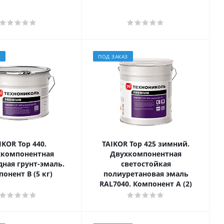
З
ПОД ЗАКАЗ
IKOR Top 440.
TAIKOR Top 425 зимний.
хкомпонентная
Двухкомпонентная
дная грунт-эмаль.
светостойкая
онент B (5 кг)
полиуретановая эмаль
RAL7040. Компонент А (2)