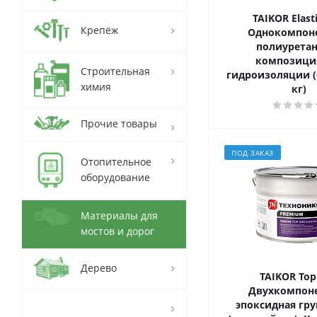
TAIKOR Elasti
Крепёж
Однокомпон
полиурета
композици
Строительная
гидроизоляции (
химия
кг)
Прочие товары
ПОД ЗАКАЗ
Отопительное
оборудование
Материалы для
мостов и дорог
Дерево
TAIKOR Top
Двухкомпон
эпоксидная гру